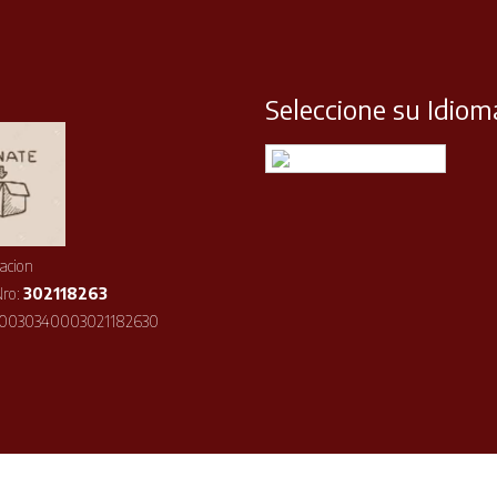
Seleccione su Idiom
Español
acion
Nro:
302118263
10030340003021182630
©2026 ISOA