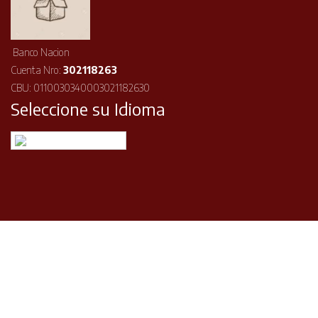
Banco Nacion
Cuenta Nro:
302118263
CBU: 0110030340003021182630
Seleccione su Idioma
Español
©2026 ISOA