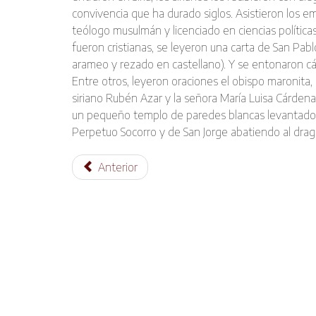
convivencia que ha durado siglos. Asistieron los em
teólogo musulmán y licenciado en ciencias polí­tica
fueron cristianas, se leyeron una carta de San Pabl
arameo y rezado en castellano). Y se entonaron cán
Entre otros, leyeron oraciones el obispo maronita, 
siriano Rubén Azar y la señora Marí­a Luisa Cárdena
un pequeño templo de paredes blancas levantado e
Perpetuo Socorro y de San Jorge abatiendo al dragó
Anterior