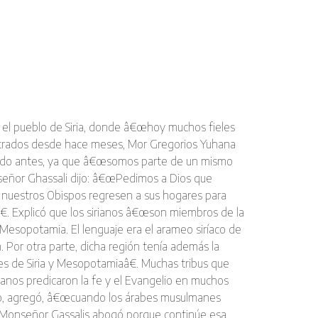
do el pueblo de Siria, donde â€œhoy muchos fieles
uestrados desde hace meses, Mor Gregorios Yuhana
vivido antes, ya que â€œsomos parte de un mismo
 monseñor Ghassali dijo: â€œPedimos a Dios que
e nuestros Obispos regresen a sus hogares para
€. Explicó que los sirianos â€œson miembros de la
 Mesopotamia. El lenguaje era el arameo sirí­aco de
. Por otra parte, dicha región tení­a además la
res de Siria y Mesopotamiaâ€. Muchas tribus que
sirianos predicaron la fe y el Evangelio en muchos
siglo, agregó, â€œcuando los árabes musulmanes
â€. Monseñor Gassalis abogó porque continúe esa