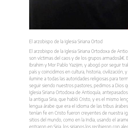
El arzobispo de la Iglesia Siriana Ortod
El arzobispo de la Iglesia Siriana Ortodoxa de Anti
son ví­ctimas del caos y de los grupos armadosâ€
Ibrahim y Mor Pablo Yazijim, y abogó por seguir t
paí­s y coincidimos en cultura, historia, civilizació
ilumine a todas las autoridades religiosas para t
seguir siendo nuestros pastores, pedimos a Dios q
Iglesia Siriana Ortodoxa de Antioquí­a, antepasados
la antigua Siria, que habló Cristo, y es el mismo le
lengua árabe que era el idioma de las tribus árabe
tení­an fe en Cristo fueron creyentes de nuestra igl
sitios del mundo, como en la India, usando el arame
entraron en Siria, los sirianos los recibieron con 