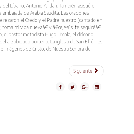
 del Lí­bano, Antonio Andari. También asistió el
la embajada de Arabia Saudita. Las oraciones
 se rezaron el Credo y el Padre nuestro (cantado en
, toma mi vida nuevaâ€ y â€œJesús, te seguiréâ€.
vo, el pastor metodista Hugo Urcola, el diácono
 del arzobipado porteño. La iglesia de San Efrén es
e imágenes de Cristo, de Nuestra Señora del
Siguiente