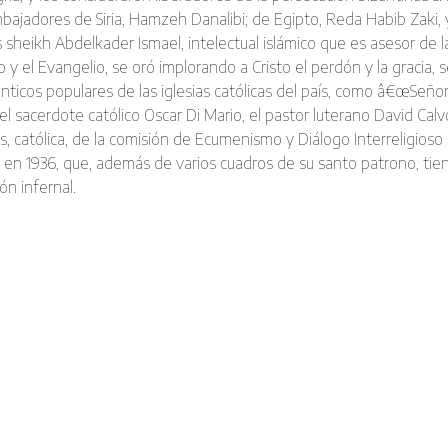
bajadores de Siria, Hamzeh Danalibi; de Egipto, Reda Habib Zaki, y
s sheikh Abdelkader Ismael, intelectual islámico que es asesor de 
o y el Evangelio, se oró implorando a Cristo el perdón y la gracia,
ticos populares de las iglesias católicas del paí­s, como â€œSeñor
el sacerdote católico Oscar Di Mario, el pastor luterano David Cal
s, católica, de la comisión de Ecumenismo y Diálogo Interreligioso
n 1936, que, además de varios cuadros de su santo patrono, tien
n infernal.