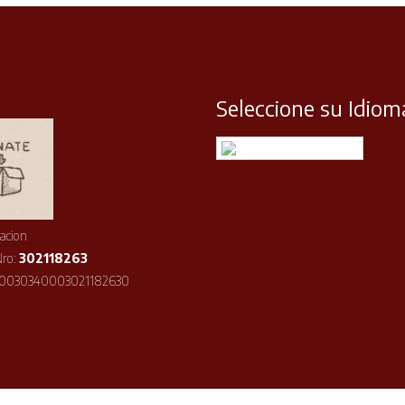
Seleccione su Idiom
Español
acion
Nro:
302118263
10030340003021182630