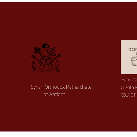
Banco N
Syrian Orthodox Patriarchate
Cuenta 
of Antioch
CBU: 01