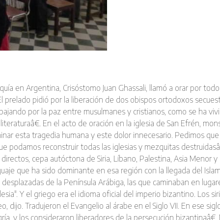
oquí­a en Argentina, Crisóstomo Juan Ghassali, llamó a orar por to
. El prelado pidió por la liberación de dos obispos ortodoxos sec
rabajando por la paz entre musulmanes y cristianos, como se ha 
n, y literaturaâ€. En el acto de oración en la iglesia de San Efrén,
erminar esta tragedia humana y este dolor innecesario. Pedimos qu
ue podamos reconstruir todas las iglesias y mezquitas destruidasâ
 directos, cepa autóctona de Siria, Lí­bano, Palestina, Asia Menor y
nguaje que ha sido dominante en esa región con la llegada del Islam
s desplazadas de la Pení­nsula Arábiga, las que caminaban en luga
esia". Y el griego era el idioma oficial del imperio bizantino. Los 
o, dijo. Tradujeron el Evangelio al árabe en el Siglo VII. En ese 
alegrí­a, y los consideraron liberadores de la persecución bizantina