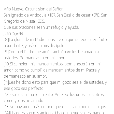
Año Nuevo, Circuncisión del Señor.
San Ignacio de Antioquía +107, San Basilio de cesar +378, San
Gregorio de Nissa +395.
Que sus oraciones sean un refugio y ayuda.
Juan 15,8-19
[8]La gloria de mi Padre consiste en que ustedes den fruto
abundante, y así sean mis discípulos.
[9]Como el Padre me amó, también yo los he amado a
ustedes. Permanezcan en mi amor.
[10]Si cumplen mis mandamientos, permanecerán en mi
amor, como yo cumplí los mandamientos de mi Padre y
permanezco en su amor.
[11]Les he dicho esto para que mi gozo sea el de ustedes, y
ese gozo sea perfecto.
[12]Este es mi mandamiento: Ámense los unos a los otros,
como yo los he amado.
[13]No hay amor más grande que dar la vida por los amigos.
[14]Ustedes son mis amigos si hacen lo que yo les mando.