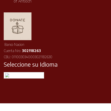
of Antioch
Banco Nacion
Cuenta Nro:
302118263
CBU: 0110030340003021182630
Seleccione su Idioma
Español