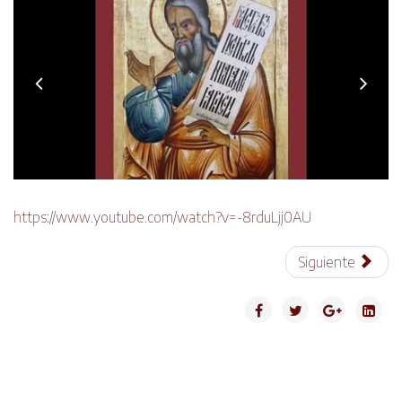
Previous
Nex
https://www.youtube.com/watch?v=-8rduLjj0AU
Siguiente