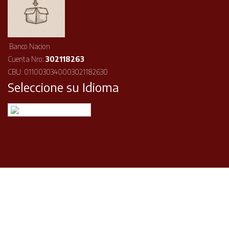
Banco Nacion
Cuenta Nro:
302118263
CBU: 0110030340003021182630
Seleccione su Idioma
Español
©2026 ISOA